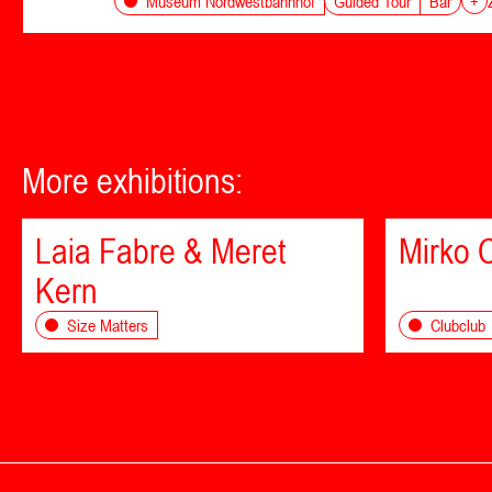
Guided Tour
Bar
Museum Nordwestbahnhof
+
More exhibitions:
Laia Fabre & Meret
Mirko C
Kern
Size Matters
Clubclub