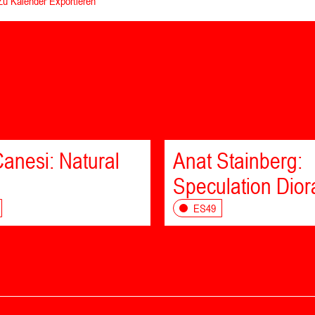
Zu Kalender Exportieren
anesi: Natural
Anat Stainberg:
Speculation Dio
ES49