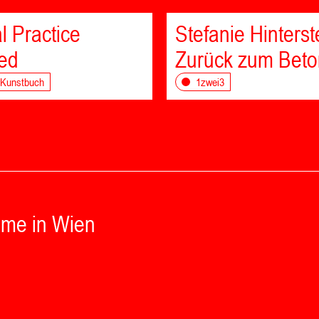
l Practice
Stefanie Hinterst
ted
Zurück zum Beto
 Kunstbuch
1zwei3
ume in Wien