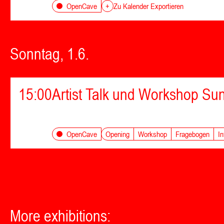
OpenCave
+
Zu Kalender Exportieren
Sonntag, 1.6.
15:00
Artist Talk und Workshop Su
Opening
Workshop
Fragebogen
In
OpenCave
More exhibitions: