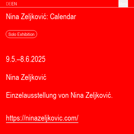
Zum Inhalt springen
DE
EN
Menü
Nina Zeljković: Calendar
Solo Exhibition
9.5.–8.6.2025
Nina Zeljković
Einzelausstellung von Nina Zeljković.
https://ninazeljkovic.com/