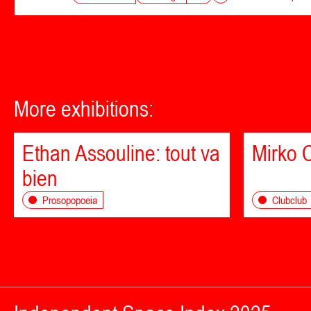
More exhibitions:
Ethan Assouline: tout va
Mirko C
bien
Prosopopoeia
Clubclub