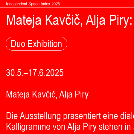
Zum Inhalt springen
Independent Space Index 2025
Mateja Kavčič, Alja Pir
Duo Exhibition
30.5.–17.6.2025
Mateja Kavčič, Alja Piry
Die Ausstellung präsentiert eine di
Kalligramme von Alja Piry stehen i