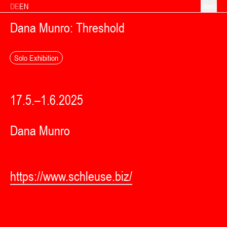
Zum Inhalt springen
DE
EN
Menü
Dana Munro: Threshold
Solo Exhibition
17.5.–1.6.2025
Dana Munro
https://www.schleuse.biz/