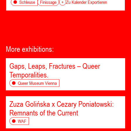
Finissage
Schleuse
+
Zu Kalender Exportieren
More exhibitions:
Gaps, Leaps, Fractures – Queer
Temporalities.
Queer Museum Vienna
Zuza Golińska x Cezary Poniatowski:
Remnants of the Current
WAF