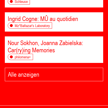
Schleuse
Ingrid Cogne: MÛ au quotidien
Mz*Baltazar's Laboratory
Nour Sokhon, Joanna Zabielska:
Car(ry)ing Memories
philomena+
Alle anzeigen